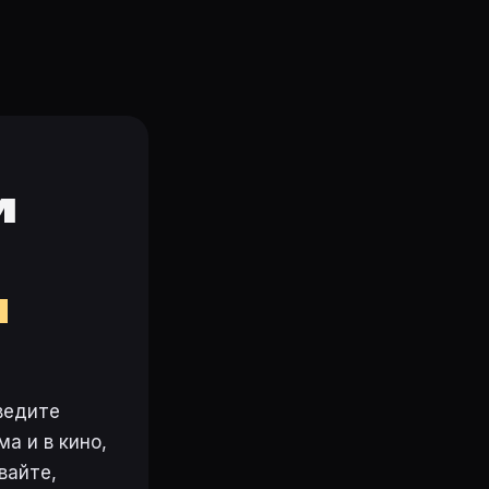
и
м
ведите
а и в кино,
вайте,