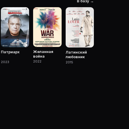
В базу →
иалы с участием.
Желанная
Патриарх
Латинский
война
любовник
2022
2023
2015