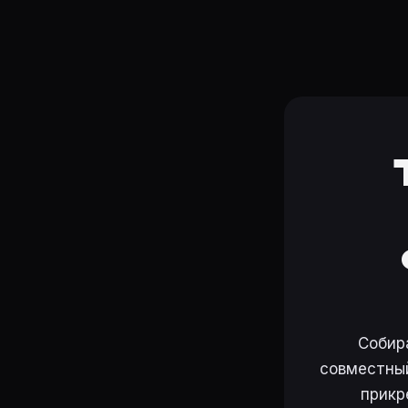
Собир
совместный
прикр