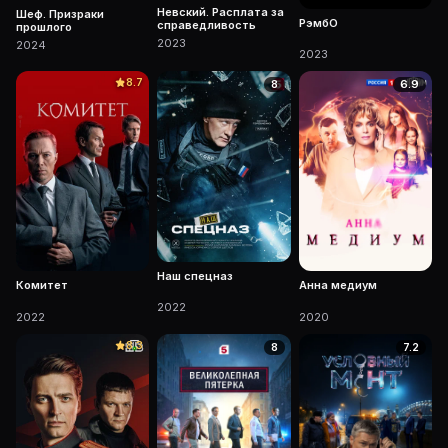
Невский. Расплата за
Шеф. Призраки
РэмбО
справедливость
прошлого
2023
2024
2023
8.7
8
6.9
Наш спецназ
Комитет
Анна медиум
2022
2022
2020
8.3
8
7.2