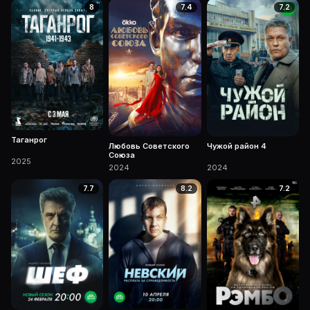
8
7.4
7.2
Таганрог
Любовь Советского
Чужой район 4
Союза
2025
2024
2024
7.7
8.2
7.2