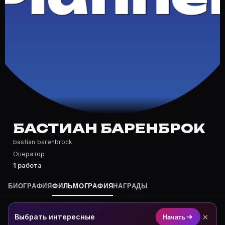
Частые вопросы о Бастиан Баренб
Где снимался Бастиан Баренброк?
Фильмография Бастиан Баренброк — на Movie Planner: 
Какие фильмы снимал(а) Бастиан Баренброк?
Полный список — на Movie Planner: https://movie-pla
Кто такой(ая) Бастиан Баренброк?
Бастиан Баренброк — Оператор. Биография и роли на
Где открыть фильмографию Бастиан Баренброк?
На Movie Planner: https://movie-planner.ru/s/7148117
БАСТИАН БАРЕНБРОК
bastian barenbrock
Оператор
1 работа
БИОГРАФИЯ
ФИЛЬМОГРАФИЯ
НАГРАДЫ
×
Выбрать интересные
Начать