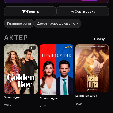
Фильтр
Сортировка
Главные роли
Друзья хорошо оценили
АКТЕР
В базу →
8.9
8.1
La pasión turca
Зимородок
Правосудие
2024
2022
2021