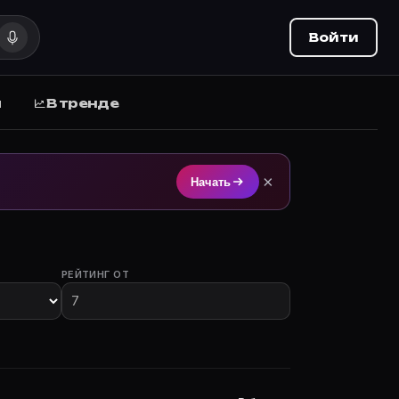
Войти
ы
В тренде
м на Movie Planner (movie-planner.ru).
×
Начать
РЕЙТИНГ ОТ
частием.