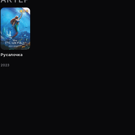
е Movie Planner.
5.6
 фильмы, сериалы, роли и фото.
Русалочка
2023