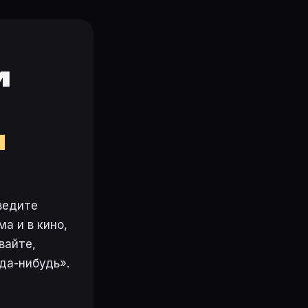
и
м
ведите
а и в кино,
вайте,
да-нибудь».