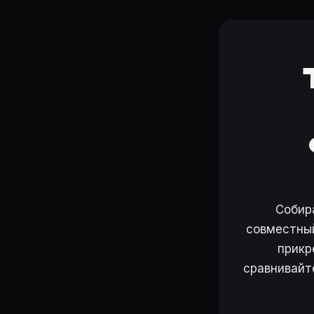
Собир
совместный
прикр
сравнивайт