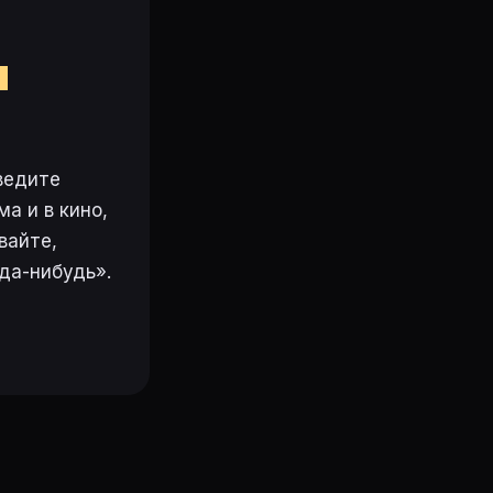
м
ведите
а и в кино,
вайте,
да-нибудь».