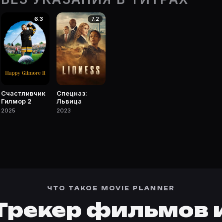
чке Movie Planner.
6.3
7.2
 фильмы, сериалы, роли и фото.
Счастливчик
Спецназ:
Гилмор 2
Львица
2025
2023
ЧТО ТАКОЕ MOVIE PLANNER
Трекер фильмов 