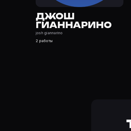
Джош Гианнарино — актёр. Биография и роли на карто
Где открыть фильмографию Джош Гианнарино?
ДЖОШ
На Movie Planner: https://movie-planner.ru/s/7150509 —
ГИАННАРИНО
josh giannarino
2 работы