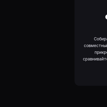
Собир
совместный
прикр
сравнивайт