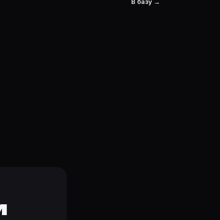
В базу →
и