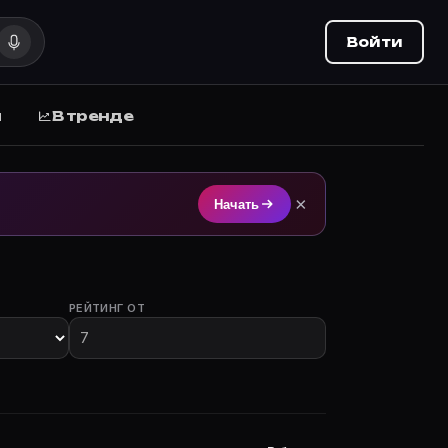
Войти
ы
В тренде
чка на Movie Planner.
×
Начать
РЕЙТИНГ ОТ
ы с участием.