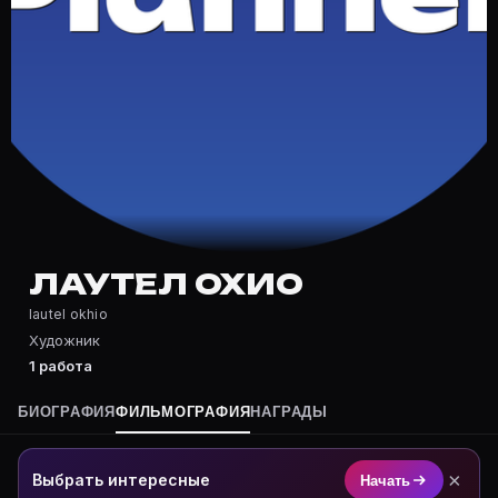
Где снимался Лаутел Охио?
Фильмография Лаутел Охио — на Movie Planner: https:
Какие фильмы снимал(а) Лаутел Охио?
Полный список — на Movie Planner: https://movie-pla
Кто такой(ая) Лаутел Охио?
Лаутел Охио — актёр. Биография и роли на карточке 
Где открыть фильмографию Лаутел Охио?
На Movie Planner: https://movie-planner.ru/s/7150970
ЛАУТЕЛ ОХИО
lautel okhio
Художник
1 работа
БИОГРАФИЯ
ФИЛЬМОГРАФИЯ
НАГРАДЫ
×
Выбрать интересные
Начать