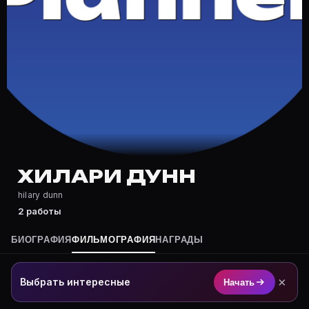
Частые вопросы о Хилари Дунн
Где снимался Хилари Дунн?
Фильмография Хилари Дунн — на Movie Planner: https
Какие фильмы снимал(а) Хилари Дунн?
Полный список — на Movie Planner: https://movie-pla
Кто такой(ая) Хилари Дунн?
Хилари Дунн — актёр. Биография и роли на карточке 
Где открыть фильмографию Хилари Дунн?
На Movie Planner: https://movie-planner.ru/s/7152050
ХИЛАРИ ДУНН
hilary dunn
2 работы
БИОГРАФИЯ
ФИЛЬМОГРАФИЯ
НАГРАДЫ
×
Выбрать интересные
Начать