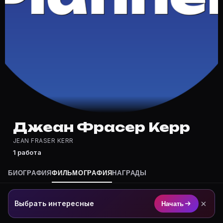
Где снимался Джеан Фрасер Керр?
Фильмография Джеан Фрасер Керр — на Movie Planner:
Какие фильмы снимал(а) Джеан Фрасер Керр?
Полный список — на Movie Planner: https://movie-pla
Кто такой(ая) Джеан Фрасер Керр?
Джеан Фрасер Керр — актёр. Биография и роли на ка
Где открыть фильмографию Джеан Фрасер Керр?
На Movie Planner: https://movie-planner.ru/s/7152150
Джеан Фрасер Керр
JEAN FRASER KERR
1 работа
БИОГРАФИЯ
ФИЛЬМОГРАФИЯ
НАГРАДЫ
×
Выбрать интересные
Начать