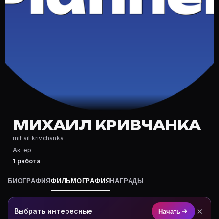
Частые вопросы о Михаил Кривча
Где снимался Михаил Кривчанка?
Фильмография Михаил Кривчанка — на Movie Planner: 
Какие фильмы снимал(а) Михаил Кривчанка?
Полный список — на Movie Planner: https://movie-pla
Кто такой(ая) Михаил Кривчанка?
Михаил Кривчанка — Актер. Биография и роли на кар
Где открыть фильмографию Михаил Кривчанка?
На Movie Planner: https://movie-planner.ru/s/7152795
МИХАИЛ КРИВЧАНКА
mihail krivchanka
Актер
1 работа
БИОГРАФИЯ
ФИЛЬМОГРАФИЯ
НАГРАДЫ
×
Выбрать интересные
Начать