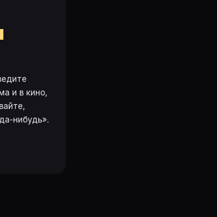
м
ведите
а и в кино,
вайте,
да-нибудь».