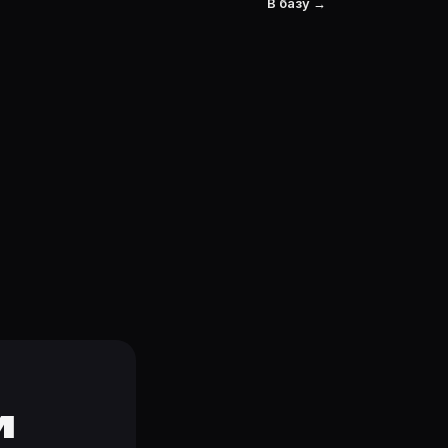
В базу →
и