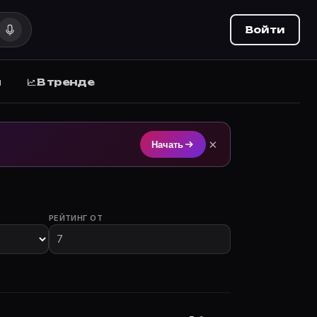
Войти
ы
В тренде
на Movie Planner.
×
Начать
РЕЙТИНГ ОТ
участием.