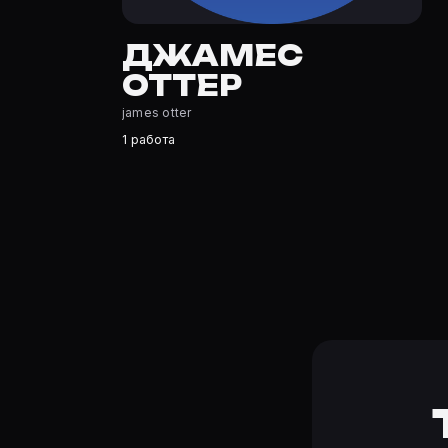
Где открыть фильмографию Джамес Оттер?
На Movie Planner: https://movie-planner.ru/s/7153299 —
ДЖАМЕС
ОТТЕР
james otter
1 работа