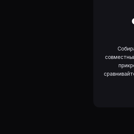
Собир
совместный
прикр
сравнивайт