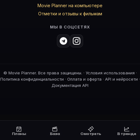
Movie Planner на компьютере
Отметки и отзывы к фильмам
МЫ В СОЦСЕТЯХ
©
Movie Planner. Все права защищены. ·
Условия использования
·
Политика конфиденциальности
·
Оплата и оферта
·
API и нейросети
·
Документация API
Планы
База
Смотреть
В тренде
Планы
Смотреть
Премьеры
В тренде