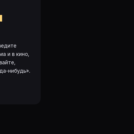
м
ведите
а и в кино,
вайте,
да-нибудь».