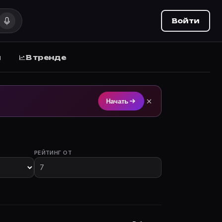
Войти
ы
В тренде
 на Movie Planner.
×
Начать
РЕЙТИНГ ОТ
 участием.