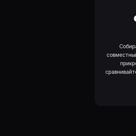
Собир
совместный
прикр
сравнивайт