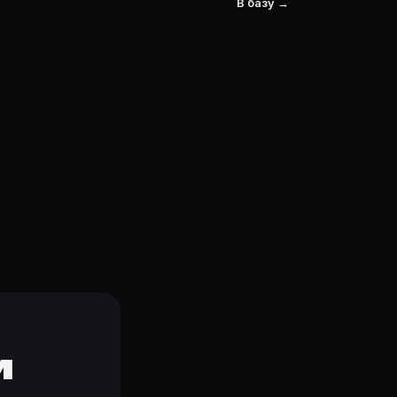
В базу →
и