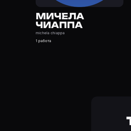
Где открыть фильмографию Мичела Чиаппа?
На Movie Planner: https://movie-planner.ru/s/7153620 —
МИЧЕЛА
ЧИАППА
michela chiappa
1 работа