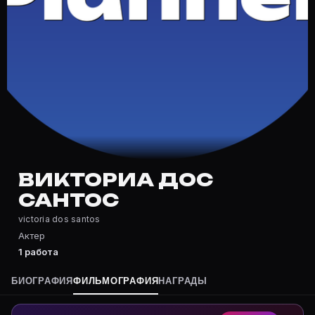
Частые вопросы о Викториа Дос С
Где снималась Викториа Дос Сантос?
Фильмография Викториа Дос Сантос — на Movie Planne
Какие фильмы снимал(а) Викториа Дос Сантос?
Полный список — на Movie Planner: https://movie-pla
Кто такой(ая) Викториа Дос Сантос?
Викториа Дос Сантос — Актриса. Биография и роли н
Где открыть фильмографию Викториа Дос Сантос?
На Movie Planner: https://movie-planner.ru/s/7153704
ВИКТОРИА ДОС
САНТОС
victoria dos santos
Актер
1 работа
БИОГРАФИЯ
ФИЛЬМОГРАФИЯ
НАГРАДЫ