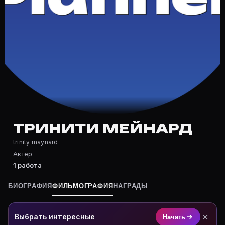
Частые вопросы о Тринити Мейна
Где снималась Тринити Мейнард?
Фильмография Тринити Мейнард — на Movie Planner: h
Какие фильмы снимал(а) Тринити Мейнард?
Полный список — на Movie Planner: https://movie-pla
Кто такой(ая) Тринити Мейнард?
Тринити Мейнард — Актриса. Биография и роли на ка
Где открыть фильмографию Тринити Мейнард?
На Movie Planner: https://movie-planner.ru/s/7153709
ТРИНИТИ МЕЙНАРД
trinity maynard
Актер
1 работа
БИОГРАФИЯ
ФИЛЬМОГРАФИЯ
НАГРАДЫ
×
Выбрать интересные
Начать