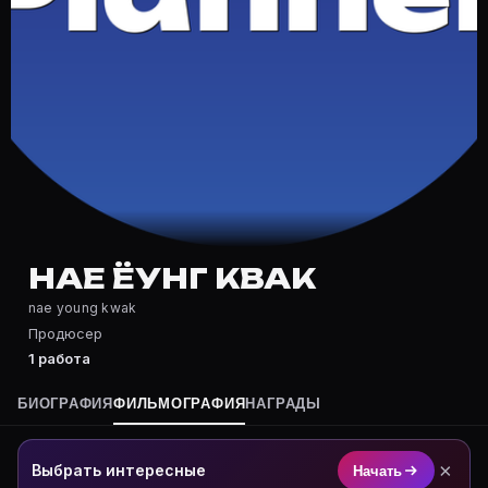
Частые вопросы о Нае Ёунг Квак
Где снимался Нае Ёунг Квак?
Фильмография Нае Ёунг Квак — на Movie Planner: http
Какие фильмы снимал(а) Нае Ёунг Квак?
Полный список — на Movie Planner: https://movie-pla
Кто такой(ая) Нае Ёунг Квак?
Нае Ёунг Квак — Продюсер. Биография и роли на кар
Где открыть фильмографию Нае Ёунг Квак?
На Movie Planner: https://movie-planner.ru/s/7153713
НАЕ ЁУНГ КВАК
nae young kwak
Продюсер
1 работа
БИОГРАФИЯ
ФИЛЬМОГРАФИЯ
НАГРАДЫ
×
Выбрать интересные
Начать