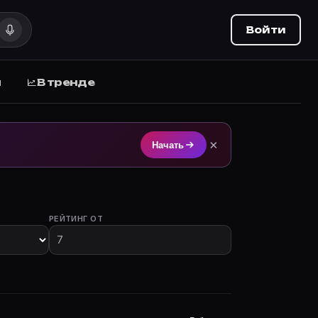
Войти
ы
В тренде
 Movie Planner.
×
Начать
РЕЙТИНГ ОТ
частием.