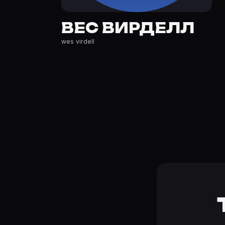
Где открыть фильмографию Вес Вирделл?
На Movie Planner: https://movie-planner.ru/s/7153904 —
ВЕС ВИРДЕЛЛ
wes virdell