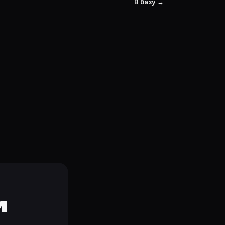
В базу →
и