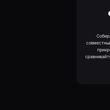
Собир
совместный
прикр
сравнивайт