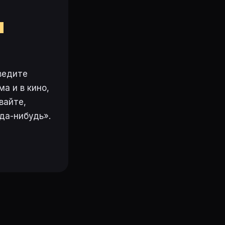
м
ведите
а и в кино,
вайте,
да-нибудь».