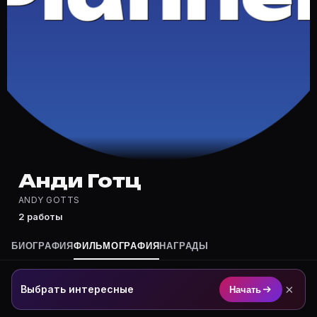
Частые вопросы о Анди Готц
Где снимался Анди Готц?
Фильмография Анди Готц — на Movie Planner: https:/
Какие фильмы снимал(а) Анди Готц?
Полный список — на Movie Planner: https://movie-pla
Кто такой(ая) Анди Готц?
Анди Готц — актёр. Биография и роли на карточке Mo
Где открыть фильмографию Анди Готц?
На Movie Planner: https://movie-planner.ru/s/7154200
Анди Готц
ANDY GOTTS
2 работы
БИОГРАФИЯ
ФИЛЬМОГРАФИЯ
НАГРАДЫ
×
Выбрать интересные
Начать