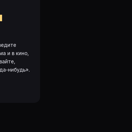
м
ведите
а и в кино,
вайте,
да-нибудь».