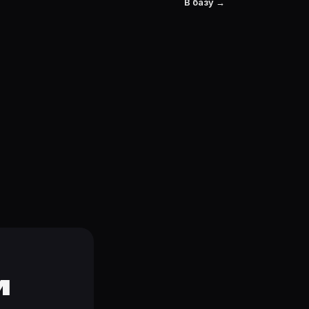
В базу →
и