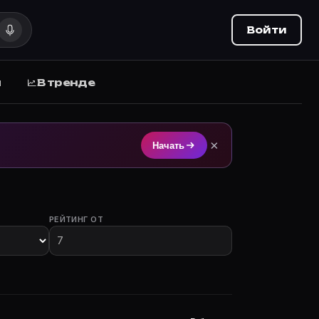
Войти
ы
В тренде
а Movie Planner (movie-planner.ru).
×
Начать
РЕЙТИНГ ОТ
участием.