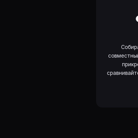
Собир
совместный
прикр
сравнивайт