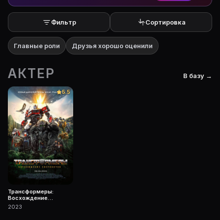
Фильтр
Сортировка
Главные роли
Друзья хорошо оценили
АКТЕР
В базу →
5.5
Трансформеры:
Восхождение
Звероботов
2023