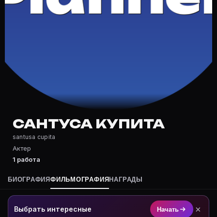
Частые вопросы о Сантуса Купита
Где снималась Сантуса Купита?
Фильмография Сантуса Купита — на Movie Planner: htt
Какие фильмы снимал(а) Сантуса Купита?
Полный список — на Movie Planner: https://movie-pla
Кто такой(ая) Сантуса Купита?
Сантуса Купита — Актриса. Биография и роли на кар
Где открыть фильмографию Сантуса Купита?
На Movie Planner: https://movie-planner.ru/s/7157465
САНТУСА КУПИТА
santusa cupita
Актер
1 работа
БИОГРАФИЯ
ФИЛЬМОГРАФИЯ
НАГРАДЫ
×
Выбрать интересные
Начать