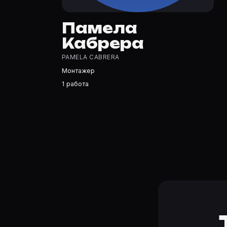
Памела Кабрера — Монтажер. Биография и роли на кар
Где открыть фильмографию Памела Кабрера?
Памела
На Movie Planner: https://movie-planner.ru/s/7157974 —
Кабрера
PAMELA CABRERA
Монтажер
1 работа