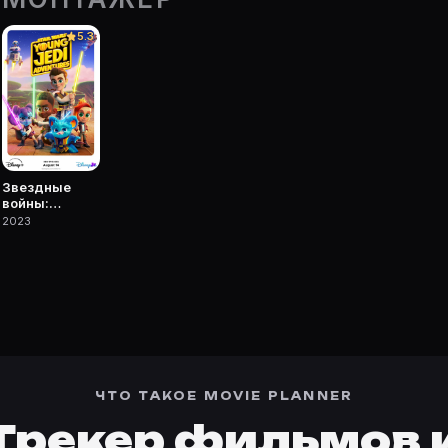
точке Movie Planner.
5.3
 фильмы, сериалы, роли и фото.
Звездные
войны:
Приключения
2023
юных
джедаев
ЧТО ТАКОЕ MOVIE PLANNER
Трекер фильмов 