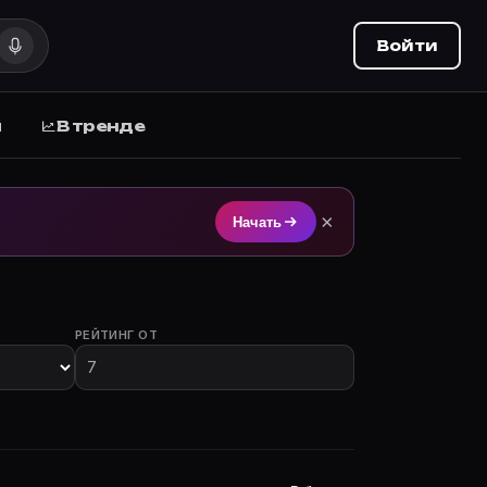
Войти
ы
В тренде
тием на Movie Planner (movie-planner.ru).
×
Начать
РЕЙТИНГ ОТ
с участием.