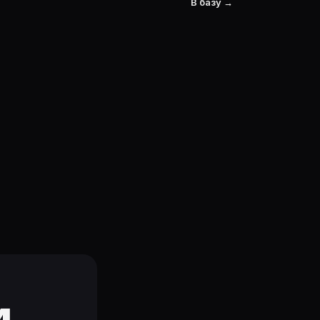
В базу →
и