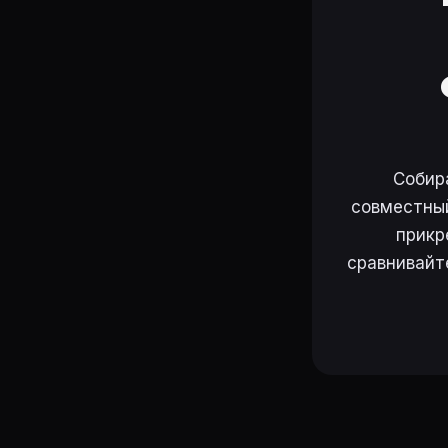
Собир
совместный
прикр
сравнивайт