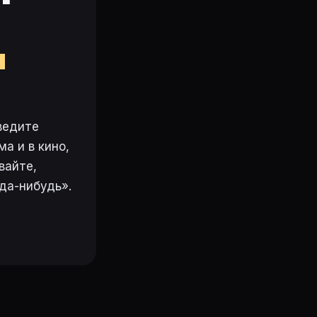
м
ведите
а и в кино,
вайте,
да-нибудь».