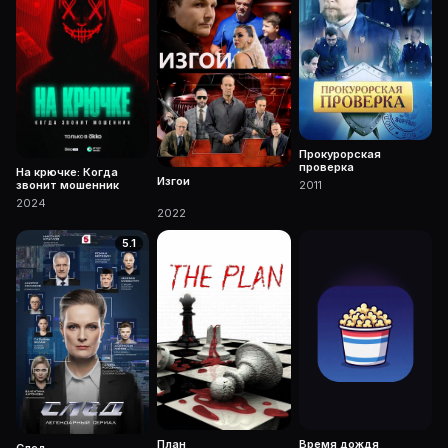
Прокурорская
проверка
На крючке: Когда
Изгои
звонит мошенник
2011
2024
2022
5.1
План
Время дождя
След