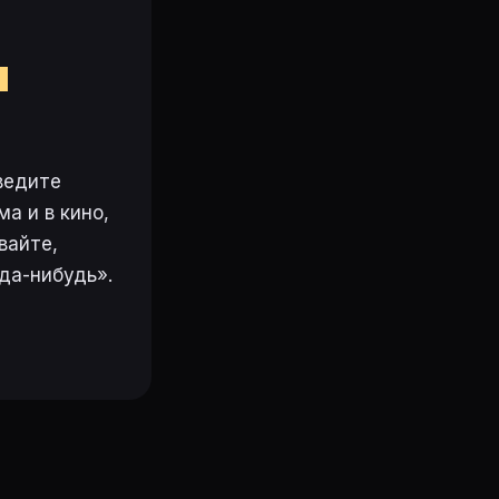
м
ведите
а и в кино,
вайте,
да-нибудь».