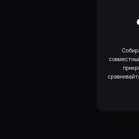
Собир
совместный
прикр
сравнивайт