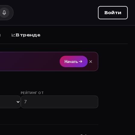
Войти
ы
В тренде
Movie Planner (movie-planner.ru).
×
Начать
РЕЙТИНГ ОТ
астием.