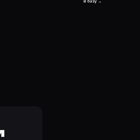
В базу →
и