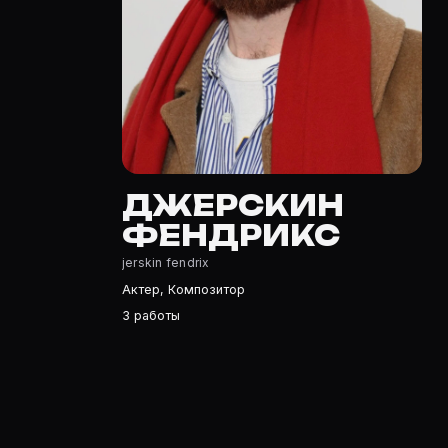
Полный список — на Movie Planner: https://movie-plann
Кто такой(ая) Джерскин Фендрикс?
Джерскин Фендрикс — Актер, Композитор. Биография и
Где открыть фильмографию Джерскин Фендрикс?
На Movie Planner: https://movie-planner.ru/s/7158869 —
ДЖЕРСКИН
ФЕНДРИКС
jerskin fendrix
Актер, Композитор
3 работы