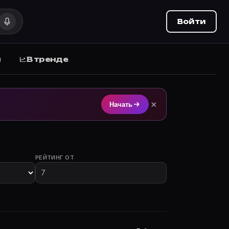
Войти
ы
В тренде
ильмы с участием на Movie Planner (movie-planner.ru
×
Начать
РЕЙТИНГ ОТ
алы с участием.