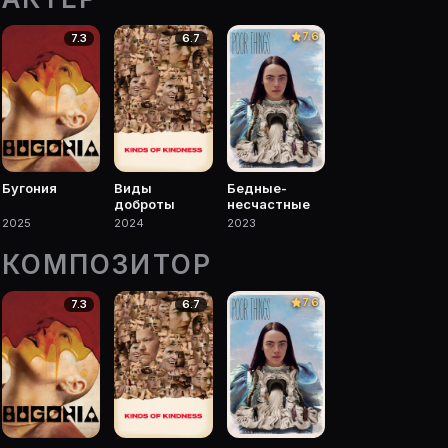
er.ru/s/7158869. Фильмы, сериалы, роли и фото.
7.6
7.3
6.7
 роли на карточке Movie Planner.
 фильмы, сериалы, роли и фото.
Бугония
Виды
Бедные-
доброты
несчастные
2025
2024
2023
КОМПОЗИТОР
7.6
7.3
6.7