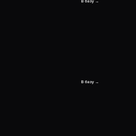
В базу →
В базу →