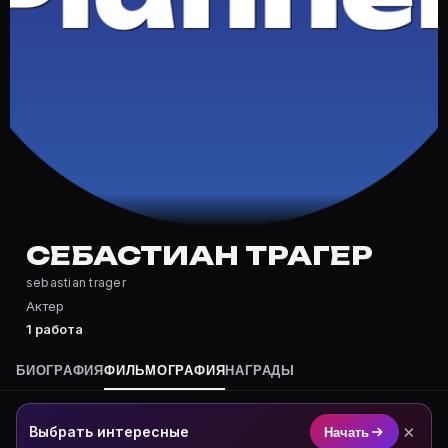
Частые вопросы о Себастиан Траг
Где снимался Себастиан Трагер?
Фильмография Себастиан Трагер — на Movie Planner: h
Какие фильмы снимал(а) Себастиан Трагер?
Полный список — на Movie Planner: https://movie-pla
Кто такой(ая) Себастиан Трагер?
Себастиан Трагер — Актер. Биография и роли на карт
Где открыть фильмографию Себастиан Трагер?
На Movie Planner: https://movie-planner.ru/s/7158914
СЕБАСТИАН ТРАГЕР
sebastian trager
Актер
1 работа
БИОГРАФИЯ
ФИЛЬМОГРАФИЯ
НАГРАДЫ
×
Выбрать интересные
Начать