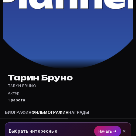
Частые вопросы о Тарин Бруно
Где снималась Тарин Бруно?
Фильмография Тарин Бруно — на Movie Planner: https:
Какие фильмы снимал(а) Тарин Бруно?
Полный список — на Movie Planner: https://movie-pla
Кто такой(ая) Тарин Бруно?
Тарин Бруно — Актриса. Биография и роли на карточ
Где открыть фильмографию Тарин Бруно?
На Movie Planner: https://movie-planner.ru/s/7158916
Тарин Бруно
TARYN BRUNO
Актер
1 работа
БИОГРАФИЯ
ФИЛЬМОГРАФИЯ
НАГРАДЫ
×
Выбрать интересные
Начать