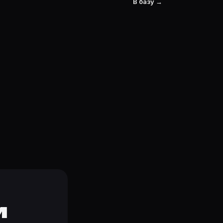
В базу →
и