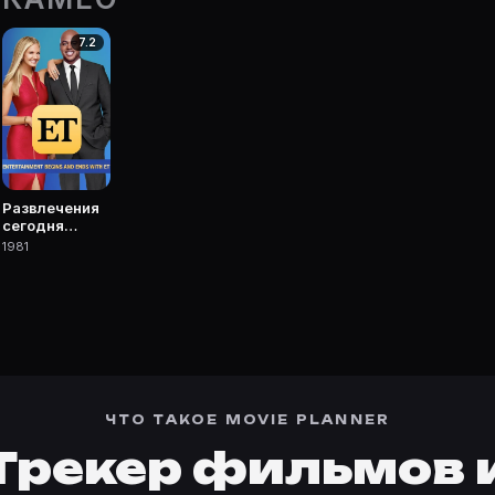
7.2
 фильмы, сериалы, роли и фото.
Развлечения
сегодня
вечером
1981
ЧТО ТАКОЕ MOVIE PLANNER
Трекер фильмов 