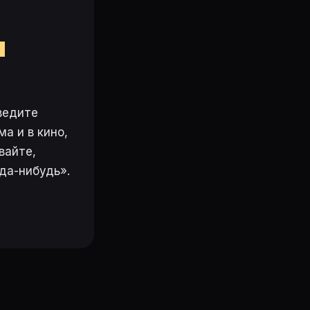
м
ведите
а и в кино,
вайте,
да-нибудь».