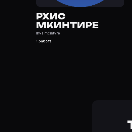
Где открыть фильмографию Рхис Мкинтире?
На Movie Planner: https://movie-planner.ru/s/7160203 —
РХИС
МКИНТИРЕ
rhys mcintyre
1 работа