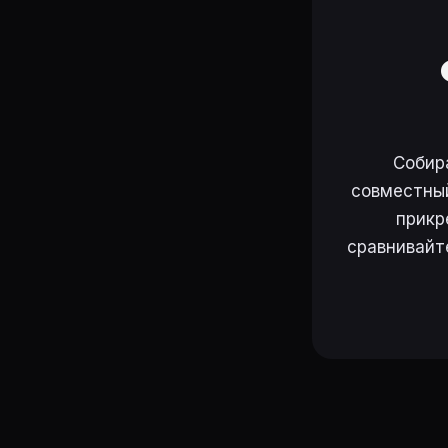
Собир
совместный
прикр
сравнивайт