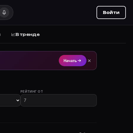
Войти
ы
В тренде
 на Movie Planner.
×
Начать
РЕЙТИНГ ОТ
 участием.