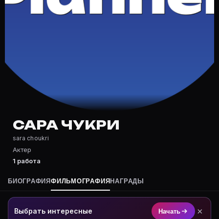
Где снимался Сара Чукри?
Фильмография Сара Чукри — на Movie Planner: https:/
Какие фильмы снимал(а) Сара Чукри?
Полный список — на Movie Planner: https://movie-pla
Кто такой(ая) Сара Чукри?
Сара Чукри — актёр. Биография и роли на карточке M
Где открыть фильмографию Сара Чукри?
На Movie Planner: https://movie-planner.ru/s/7161078
САРА ЧУКРИ
sara choukri
Актер
1 работа
БИОГРАФИЯ
ФИЛЬМОГРАФИЯ
НАГРАДЫ
×
Выбрать интересные
Начать