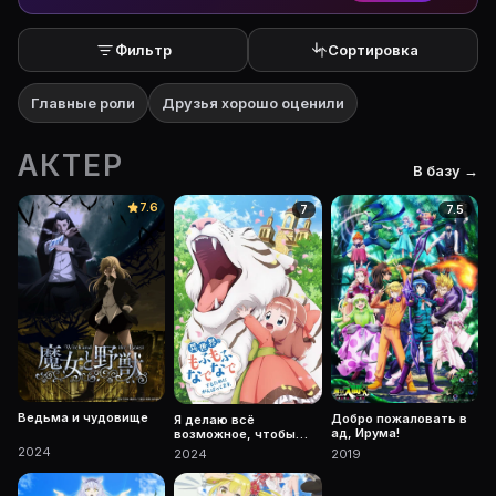
Фильтр
Сортировка
Главные роли
Друзья хорошо оценили
АКТЕР
В базу →
7.6
7
7.5
Ведьма и чудовище
Добро пожаловать в
Я делаю всё
ад, Ирума!
возможное, чтобы
чувствовать себя как
2024
2019
2024
дома в другом мире