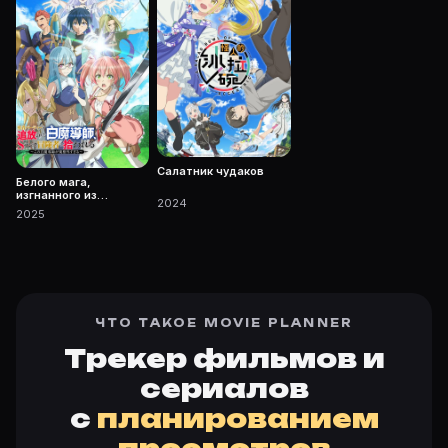
Салатник чудаков
Белого мага,
изгнанного из
2024
команды героя,
2025
подобрал авантюрист
ранга S: Этот белый
маг слишком
нестандартный
ЧТО ТАКОЕ MOVIE PLANNER
Трекер фильмов и
сериалов
с
планированием