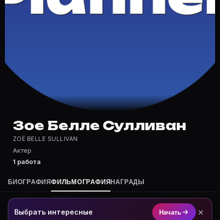
Частые вопросы о Зое Белле Сулл
Где снималась Зое Белле Сулливан?
Фильмография Зое Белле Сулливан — на Movie Planner:
Какие фильмы снимал(а) Зое Белле Сулливан?
Полный список — на Movie Planner: https://movie-pla
Кто такой(ая) Зое Белле Сулливан?
Зое Белле Сулливан — Актриса. Биография и роли на 
Где открыть фильмографию Зое Белле Сулливан?
На Movie Planner: https://movie-planner.ru/s/7162119
Зое Белле Сулливан
ZOË BELLE SULLIVAN
Актер
1 работа
БИОГРАФИЯ
ФИЛЬМОГРАФИЯ
НАГРАДЫ
×
Выбрать интересные
Начать