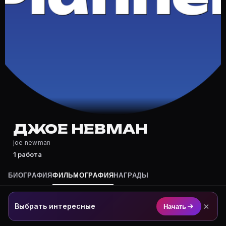
Где снимался Джое Невман?
Фильмография Джое Невман — на Movie Planner: https
Какие фильмы снимал(а) Джое Невман?
Полный список — на Movie Planner: https://movie-pla
Кто такой(ая) Джое Невман?
Джое Невман — актёр. Биография и роли на карточке
Где открыть фильмографию Джое Невман?
На Movie Planner: https://movie-planner.ru/s/7162650
ДЖОЕ НЕВМАН
joe newman
1 работа
БИОГРАФИЯ
ФИЛЬМОГРАФИЯ
НАГРАДЫ
×
Выбрать интересные
Начать