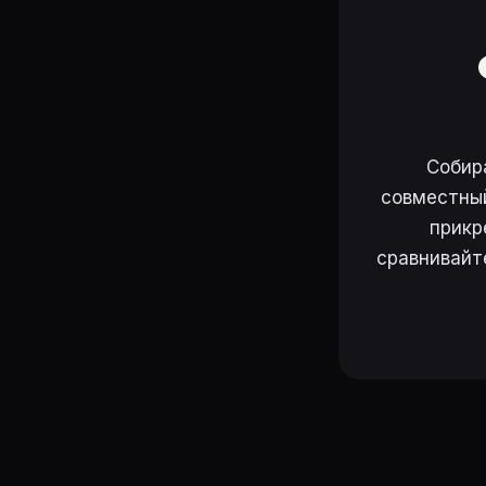
Собир
совместный
прикр
сравнивайт