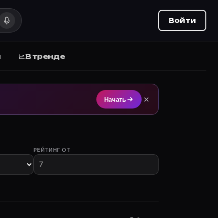
Войти
ы
В тренде
ием на Movie Planner (movie-planner.ru).
×
Начать
РЕЙТИНГ ОТ
лы с участием.