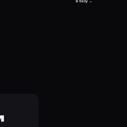
В базу →
и