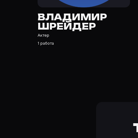
Владимир Шрейдер — Актер. Биография и роли на карт
Где открыть фильмографию Владимир Шрейдер?
ВЛАДИМИР
На Movie Planner: https://movie-planner.ru/s/7162791 —
ШРЕЙДЕР
Актер
1 работа