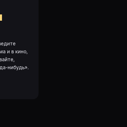
м
ведите
а и в кино,
вайте,
да-нибудь».