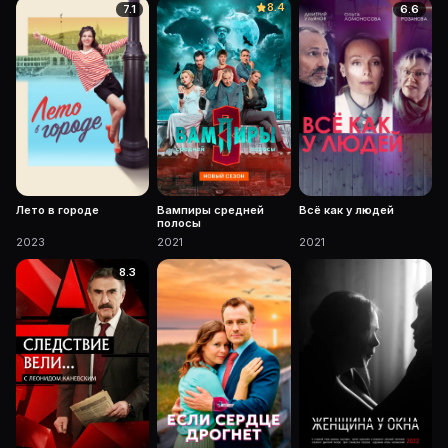
8.4
7.1
6.6
Лето в городе
Вампиры средней
Всё как у людей
полосы
2023
2021
2021
8.3