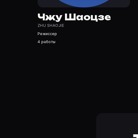
Какие фильмы снимал(а) Чжу Шаоцзе?
Полный список — на Movie Planner: https://movie-plann
Чжу Шаоцзе
Кто такой(ая) Чжу Шаоцзе?
ZHU SHAOJIE
Чжу Шаоцзе — Режиссер. Биография и роли на карточк
Режиссер
Где открыть фильмографию Чжу Шаоцзе?
4 работы
На Movie Planner: https://movie-planner.ru/s/7164107 —