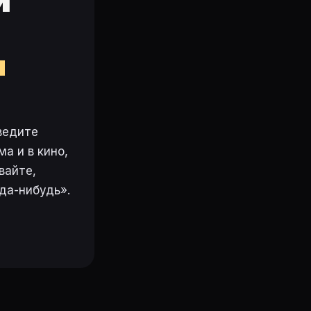
и
м
ведите
а и в кино,
вайте,
да-нибудь».