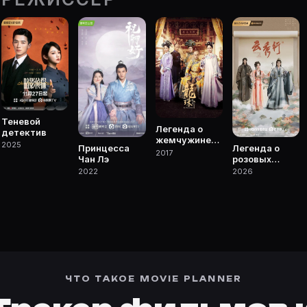
er.ru/s/7164107. Фильмы, сериалы, роли и фото.
е Movie Planner.
 фильмы, сериалы, роли и фото.
Теневой
Легенда о
детектив
жемчужине
2025
Легенда о
Принцесса
дракона
2017
розовых
Чан Лэ
облаках
2026
2022
ЧТО ТАКОЕ MOVIE PLANNER