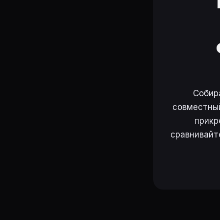
Собир
совместный
прикр
сравнивайт