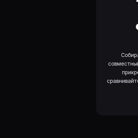
Собир
совместный
прикр
сравнивайт