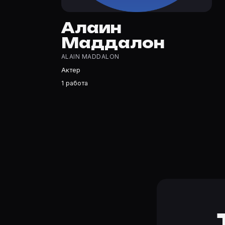
Алаин Маддалон — Актер. Биография и роли на карточ
Где открыть фильмографию Алаин Маддалон?
Алаин
На Movie Planner: https://movie-planner.ru/s/7164263 —
Маддалон
ALAIN MADDALON
Актер
1 работа