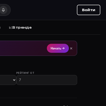
Войти
ы
В тренде
 на Movie Planner (movie-planner.ru).
×
Начать
РЕЙТИНГ ОТ
 с участием.