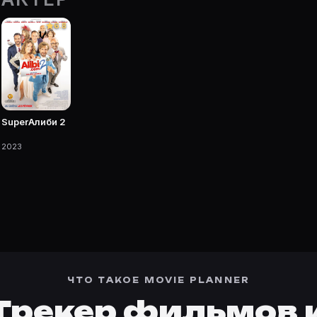
ке Movie Planner.
6.8
 фильмы, сериалы, роли и фото.
SuperАлиби 2
2023
ЧТО ТАКОЕ MOVIE PLANNER
Трекер фильмов 