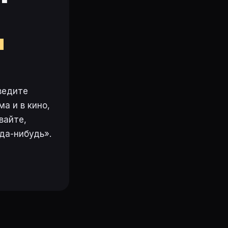
м
ведите
а и в кино,
вайте,
да-нибудь».