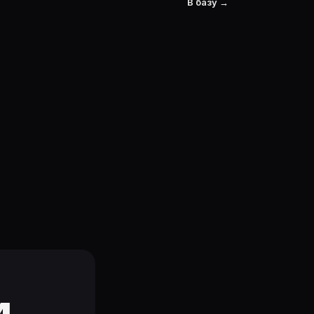
В базу →
и