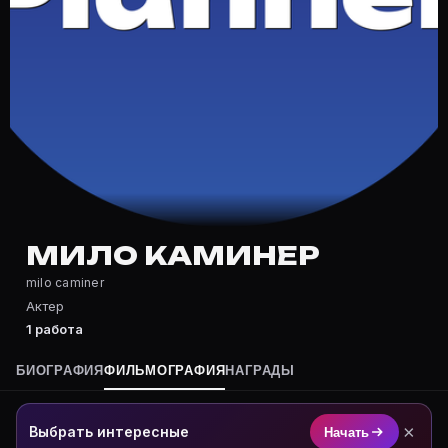
Частые вопросы о Мило Каминер
Где снимался Мило Каминер?
Фильмография Мило Каминер — на Movie Planner: http
Какие фильмы снимал(а) Мило Каминер?
Полный список — на Movie Planner: https://movie-pla
Кто такой(ая) Мило Каминер?
Мило Каминер — Актер. Биография и роли на карточк
Где открыть фильмографию Мило Каминер?
На Movie Planner: https://movie-planner.ru/s/7164645
МИЛО КАМИНЕР
milo caminer
Актер
1 работа
БИОГРАФИЯ
ФИЛЬМОГРАФИЯ
НАГРАДЫ
×
Выбрать интересные
Начать