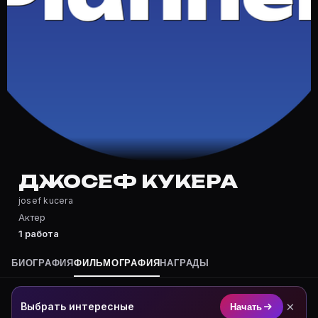
Частые вопросы о Джосеф Кукера
Где снимался Джосеф Кукера?
Фильмография Джосеф Кукера — на Movie Planner: htt
Какие фильмы снимал(а) Джосеф Кукера?
Полный список — на Movie Planner: https://movie-pla
Кто такой(ая) Джосеф Кукера?
Джосеф Кукера — Актер. Биография и роли на карточ
Где открыть фильмографию Джосеф Кукера?
На Movie Planner: https://movie-planner.ru/s/7164813
ДЖОСЕФ КУКЕРА
josef kucera
Актер
1 работа
БИОГРАФИЯ
ФИЛЬМОГРАФИЯ
НАГРАДЫ
×
Выбрать интересные
Начать