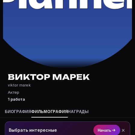
Частые вопросы о Виктор Марек
Где снимался Виктор Марек?
Фильмография Виктор Марек — на Movie Planner: http
Какие фильмы снимал(а) Виктор Марек?
Полный список — на Movie Planner: https://movie-pla
Кто такой(ая) Виктор Марек?
Виктор Марек — Актер. Биография и роли на карточк
Где открыть фильмографию Виктор Марек?
На Movie Planner: https://movie-planner.ru/s/7164814
ВИКТОР МАРЕК
viktor marek
Актер
1 работа
БИОГРАФИЯ
ФИЛЬМОГРАФИЯ
НАГРАДЫ
×
Выбрать интересные
Начать