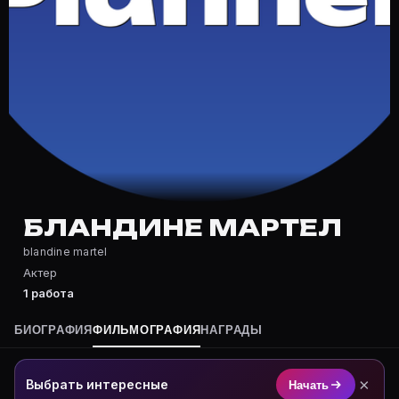
Частые вопросы о Бландине Март
Где снималась Бландине Мартел?
Фильмография Бландине Мартел — на Movie Planner: h
Какие фильмы снимал(а) Бландине Мартел?
Полный список — на Movie Planner: https://movie-pla
Кто такой(ая) Бландине Мартел?
Бландине Мартел — Актриса. Биография и роли на ка
Где открыть фильмографию Бландине Мартел?
На Movie Planner: https://movie-planner.ru/s/7165287
БЛАНДИНЕ МАРТЕЛ
blandine martel
Актер
1 работа
БИОГРАФИЯ
ФИЛЬМОГРАФИЯ
НАГРАДЫ
×
Выбрать интересные
Начать