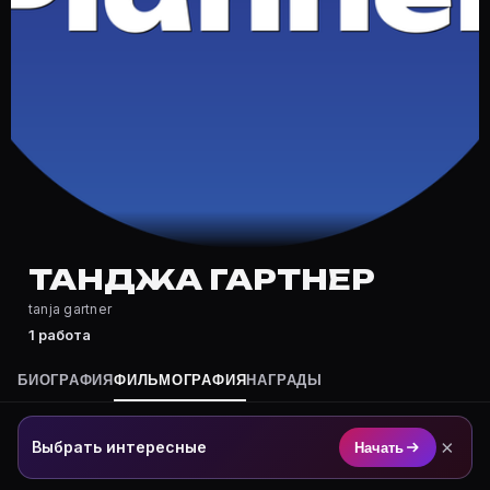
Где снимался Танджа Гартнер?
Фильмография Танджа Гартнер — на Movie Planner: ht
Какие фильмы снимал(а) Танджа Гартнер?
Полный список — на Movie Planner: https://movie-pla
Кто такой(ая) Танджа Гартнер?
Танджа Гартнер — актёр. Биография и роли на карто
Где открыть фильмографию Танджа Гартнер?
На Movie Planner: https://movie-planner.ru/s/7165841
ТАНДЖА ГАРТНЕР
tanja gartner
1 работа
БИОГРАФИЯ
ФИЛЬМОГРАФИЯ
НАГРАДЫ
×
Выбрать интересные
Начать