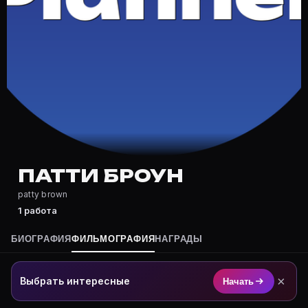
Где снимался Патти Броун?
Фильмография Патти Броун — на Movie Planner: https
Какие фильмы снимал(а) Патти Броун?
Полный список — на Movie Planner: https://movie-pla
Кто такой(ая) Патти Броун?
Патти Броун — актёр. Биография и роли на карточке 
Где открыть фильмографию Патти Броун?
На Movie Planner: https://movie-planner.ru/s/7165893
ПАТТИ БРОУН
patty brown
1 работа
БИОГРАФИЯ
ФИЛЬМОГРАФИЯ
НАГРАДЫ
×
Выбрать интересные
Начать