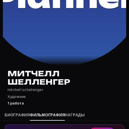
Частые вопросы о Митчелл Шелле
Где снимался Митчелл Шелленгер?
Фильмография Митчелл Шелленгер — на Movie Planner:
Какие фильмы снимал(а) Митчелл Шелленгер?
Полный список — на Movie Planner: https://movie-pla
Кто такой(ая) Митчелл Шелленгер?
Митчелл Шелленгер — Художник. Биография и роли н
Где открыть фильмографию Митчелл Шелленгер?
На Movie Planner: https://movie-planner.ru/s/7167141
МИТЧЕЛЛ
ШЕЛЛЕНГЕР
mitchell schellenger
Художник
1 работа
БИОГРАФИЯ
ФИЛЬМОГРАФИЯ
НАГРАДЫ