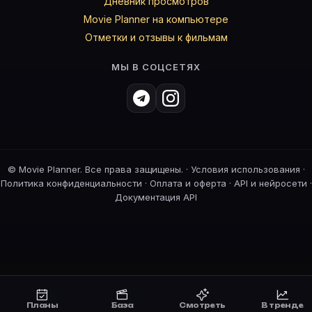
Дневник просмотров
Movie Planner на компьютере
Отметки и отзывы к фильмам
МЫ В СОЦСЕТЯХ
©
Movie Planner. Все права защищены. ·
Условия использования
·
Политика конфиденциальности
·
Оплата и оферта
·
API и нейросети
·
Документация API
Планы
База
Смотреть
В тренде
Планы
Смотреть
Премьеры
В тренде