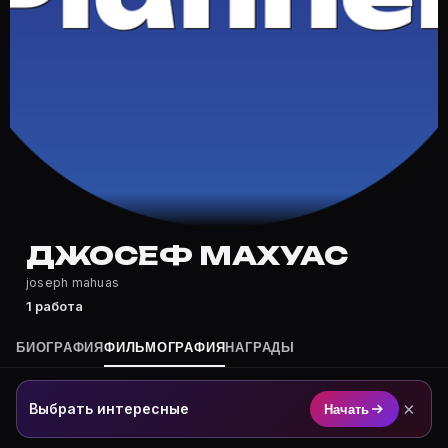
Где снимался Джосеф Махуас?
Фильмография Джосеф Махуас — на Movie Planner: htt
Какие фильмы снимал(а) Джосеф Махуас?
Полный список — на Movie Planner: https://movie-pla
Кто такой(ая) Джосеф Махуас?
Джосеф Махуас — актёр. Биография и роли на карточ
Где открыть фильмографию Джосеф Махуас?
На Movie Planner: https://movie-planner.ru/s/7169118
ДЖОСЕФ МАХУАС
joseph mahuas
1 работа
БИОГРАФИЯ
ФИЛЬМОГРАФИЯ
НАГРАДЫ
×
Выбрать интересные
Начать