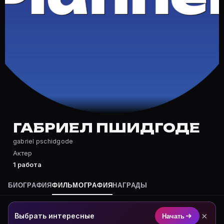
Частые вопросы о Габриел Пшидг
Где снимался Габриел Пшидгоде?
Фильмография Габриел Пшидгоде — на Movie Planner: 
Какие фильмы снимал(а) Габриел Пшидгоде?
Полный список — на Movie Planner: https://movie-pla
Кто такой(ая) Габриел Пшидгоде?
Габриел Пшидгоде — Актер. Биография и роли на кар
Где открыть фильмографию Габриел Пшидгоде?
На Movie Planner: https://movie-planner.ru/s/7169322
ГАБРИЕЛ ПШИДГОДЕ
gabriel pschidgode
Актер
1 работа
БИОГРАФИЯ
ФИЛЬМОГРАФИЯ
НАГРАДЫ
×
Выбрать интересные
Начать