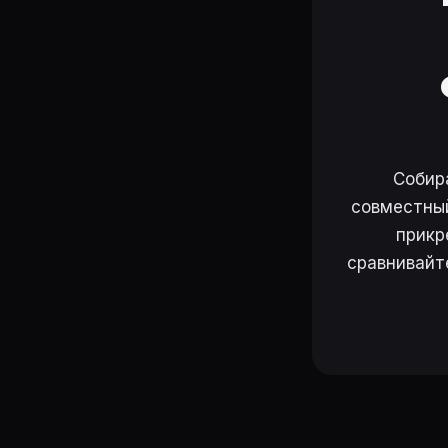
Собир
совместный
прикр
сравнивайт