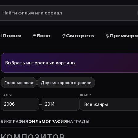
 — где снимался, фильмография
, роли, фото и биография на Movie Planner.
rnett)
Планы
База
Смотреть
Премьер
льмография, роли, фото, биография и все фильмы с уча
Выбрать интересные картины
Главные роли
Друзья хорошо оценили
ГОДЫ
ЖАНР
–
БИОГРАФИЯ
ФИЛЬМОГРАФИЯ
НАГРАДЫ
КОМПОЗИТОР