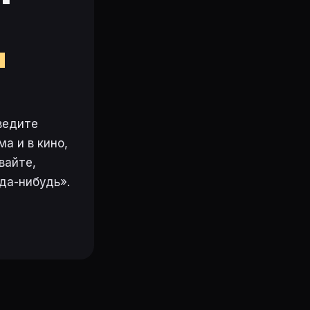
м
ведите
а и в кино,
вайте,
да-нибудь».