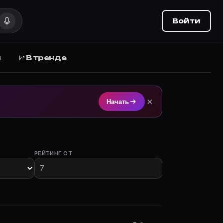
Войти
ы
В тренде
стием на Movie Planner (movie-planner.ru).
×
Начать
РЕЙТИНГ ОТ