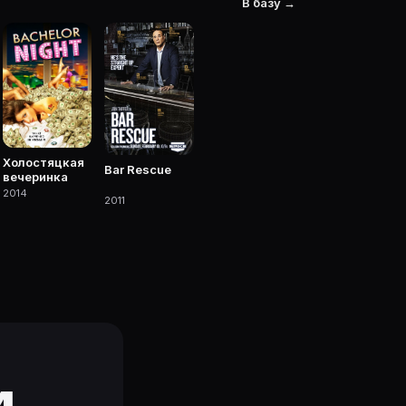
В базу →
 участием.
Холостяцкая
Bar Rescue
ская
вечеринка
2014
2011
и