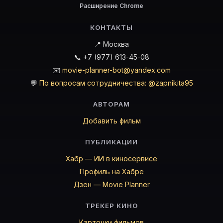
Расширение Chrome
Персона — актёр. Биография и роли на карточке Movi
Где открыть фильмографию Персона?
КОНТАКТЫ
На Movie Planner: https://movie-planner.ru/s/7169903
📍 Москва
📞 +7 (977) 613-45-08
✉️
movie-planner-bot@yandex.com
💬
По вопросам сотрудничества: @zapnikita95
АВТОРАМ
Добавить фильм
ПУБЛИКАЦИИ
Хабр — ИИ в киносервисе
Профиль на Хабре
Дзен — Movie Planner
ТРЕКЕР КИНО
Карточки фильмов