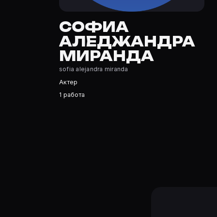
Софиа Аледжандра Миранда — Актриса. Биография и ро
Где открыть фильмографию Софиа Аледжандра Мира
СОФИА
На Movie Planner: https://movie-planner.ru/s/7170396 —
АЛЕДЖАНДРА
МИРАНДА
sofia alejandra miranda
Актер
1 работа