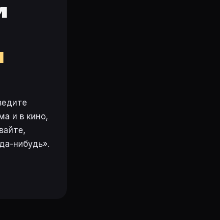
и
м
ведите
а и в кино,
вайте,
да-нибудь».