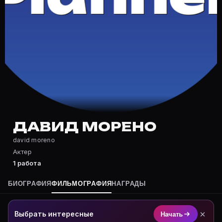
Частые вопросы о Давид Морено
Где снимался Давид Морено?
Фильмография Давид Морено — на Movie Planner: http
Какие фильмы снимал(а) Давид Морено?
Полный список — на Movie Planner: https://movie-pla
Кто такой(ая) Давид Морено?
Давид Морено — Актер. Биография и роли на карточк
Где открыть фильмографию Давид Морено?
На Movie Planner: https://movie-planner.ru/s/7170398
ДАВИД МОРЕНО
david moreno
Актер
1 работа
БИОГРАФИЯ
ФИЛЬМОГРАФИЯ
НАГРАДЫ
×
Выбрать интересные
Начать