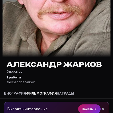
Частые вопросы о Александр Жар
Где снимался Александр Жарков?
Фильмография Александр Жарков — на Movie Planner: 
Какие фильмы снимал(а) Александр Жарков?
Полный список — на Movie Planner: https://movie-pla
Кто такой(ая) Александр Жарков?
Александр Жарков — Оператор. Биография и роли на 
Где открыть фильмографию Александр Жарков?
На Movie Planner: https://movie-planner.ru/s/7171168
АЛЕКСАНДР ЖАРКОВ
Оператор
1 работа
aleksandr zharkov
БИОГРАФИЯ
ФИЛЬМОГРАФИЯ
НАГРАДЫ
×
Выбрать интересные
Начать