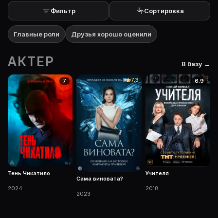
Фильтр
Сортировка
Главные роли
Друзья хорошо оценили
АКТЕР
В базу →
7.3
7
6.9
Тень Чикатило
Учителя
Сама виновата?
2024
2018
2023